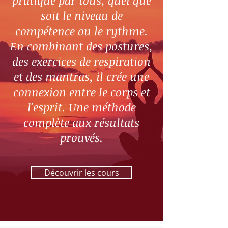
pratiqué par tous, quel que
soit le niveau de
compétence ou le rythme.
En combinant des postures,
des exercices de respiration
et des mantras, il crée une
connexion entre le corps et
l'esprit. Une méthode
complète aux résultats
prouvés.
Découvrir les cours